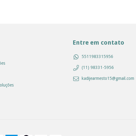
Entre em contato
5511983315956
ões
(11) 98331-5956
kadijearmesto15@gmail.com
oluções