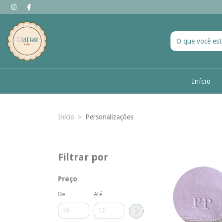
Início
Início
>
Personalizações
Filtrar por
Preço
De
Até