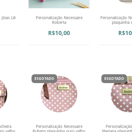
Jóias Lili
Personalização Necessaire
Personalização Ne
Roberta
plaquinha 
R$10,00
R$10
ESGOTADO
ESGOTADO
ncheira
Personalização Necessaire
Personalização
uro velho
Rubens plaquinha ouro velho
Mariana plaquin