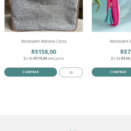
Necessaire Mariana Cinza
Necessaire 
R$158,00
R$7
2
x de
R$79,00
sem juros
2
x de
R$36,
COMPRAR